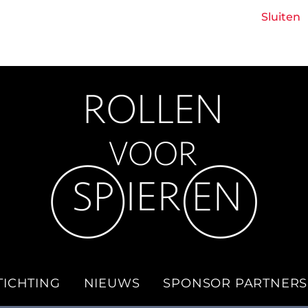
Boek 'Een lach met tranen' - Glenn Wijntjens
Sluiten
TICHTING
NIEUWS
SPONSOR PARTNERS