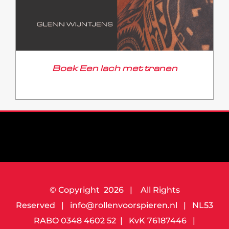
Boek Een lach met tranen
€
24,95
© Copyright
2026 | All Rights
Reserved | info@rollenvoorspieren.nl | NL53
RABO 0348 4602 52 | KvK 76187446 |