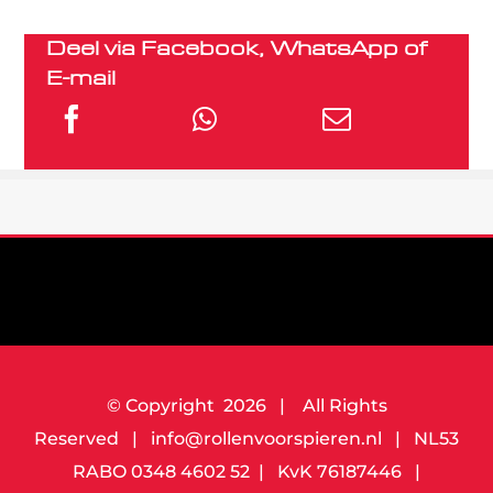
Deel via Facebook, WhatsApp of
E-mail
© Copyright
2026 | All Rights
Reserved | info@rollenvoorspieren.nl | NL53
RABO 0348 4602 52 | KvK 76187446 |