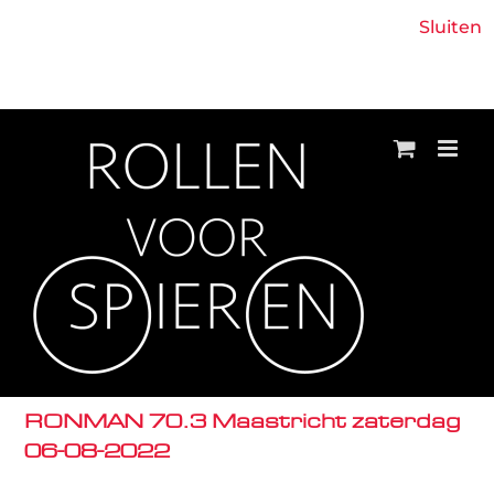
Ga
Boek 'Een lach met tranen' - Glenn Wijntjens
Sluiten
naar
Facebook
Instagram
E-
inhoud
mail
RONMAN 70.3 Maastricht zaterdag
06-08-2022