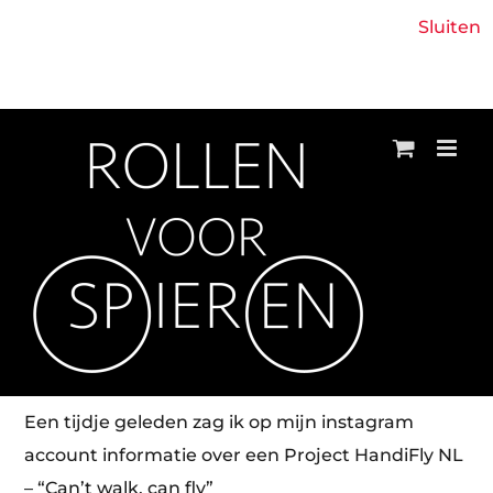
Ga
Boek 'Een lach met tranen' - Glenn Wijntjens
Sluiten
naar
Facebook
Instagram
E-
inhoud
mail
Een tijdje geleden zag ik op mijn instagram
account informatie over een Project HandiFly NL
– “Can’t walk, can fly”