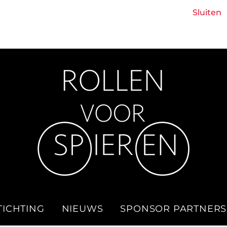
Boek 'Een lach met tranen' - Glenn Wijntjens
Sluiten
TICHTING
NIEUWS
SPONSOR PARTNERS