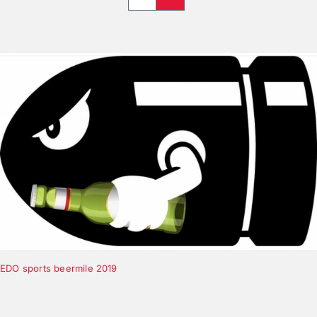
EDO sports beermile 2019