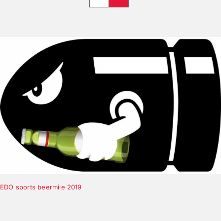
EDO sports beermile 2019