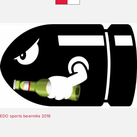
EDO sports beermile 2019