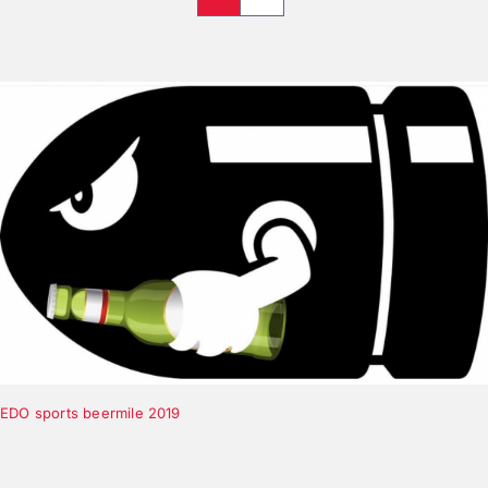
EDO sports beermile 2019