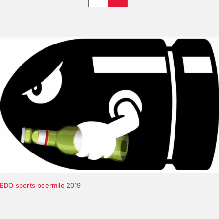
EDO sports beermile 2019