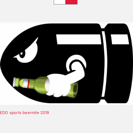
EDO sports beermile 2019